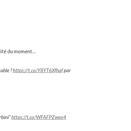
ualité du moment…
table ?
https://t.co/Y8YT6Xfhqf
par
rbini”
https://t.co/WFAFPZweo4