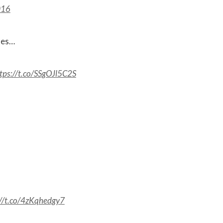
016
ues…
tps://t.co/SSgOJl5C2S
://t.co/4zKqhedgy7