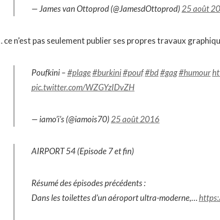
— James van Ottoprod (@JamesdOttoprod)
25 août 2
… ce n’est pas seulement publier ses propres travaux graphiq
Poufkini –
#plage
#burkini
#pouf
#bd
#gag
#humour
ht
pic.twitter.com/WZGYzIDvZH
— iamo’i’s (@iamois70)
25 août 2016
AIRPORT 54 (Episode 7 et fin)
Résumé des épisodes précédents :
Dans les toilettes d’un aéroport ultra-moderne,…
https