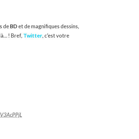
.s de
BD
et de magnifiques dessins,
là… ! Bref,
Twitter
, c’est votre
VkV3AcPPjL