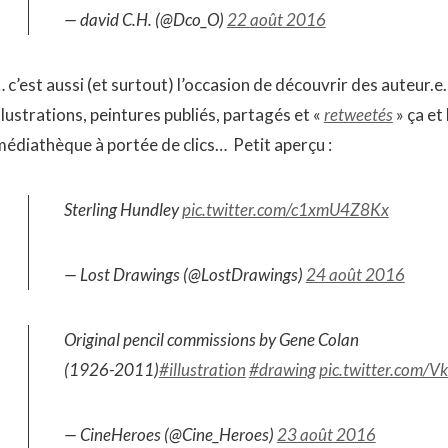
— david C.H. (@Dco_O)
22 août 2016
 c’est aussi (et surtout) l’occasion de découvrir des auteur.e
llustrations, peintures publiés, partagés et «
retweetés
» ça et 
médiathèque à portée de clics… Petit aperçu :
Sterling Hundley
pic.twitter.com/c1xmU4Z8Kx
— Lost Drawings (@LostDrawings)
24 août 2016
Original pencil commissions by Gene Colan
(1926-2011)
#illustration
#drawing
pic.twitter.com/
— CineHeroes (@Cine_Heroes)
23 août 2016