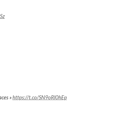
Sz
aces »
https://t.co/SN9oRl0hEp