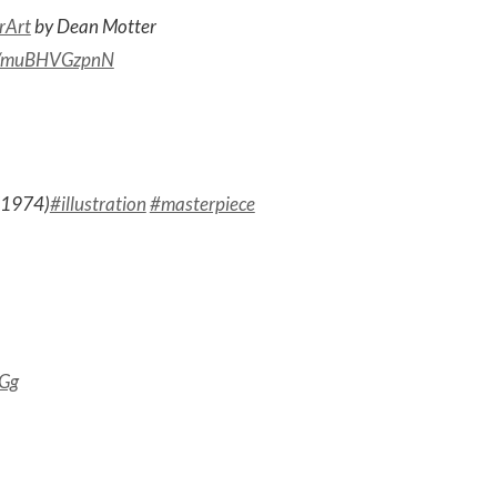
rArt
by Dean Motter
om/muBHVGzpnN
 (1974)
#illustration
#masterpiece
gGg