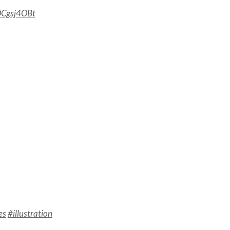
OCgsj4OBt
es
#illustration