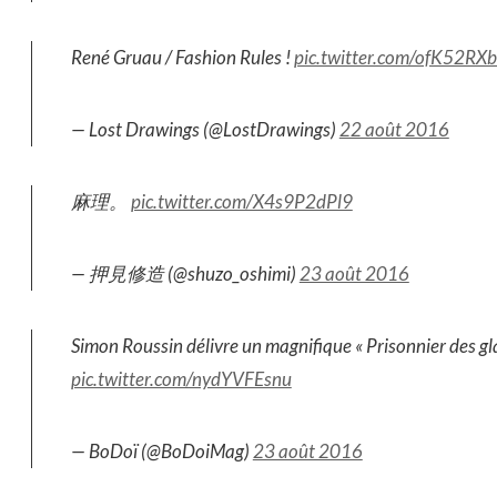
René Gruau / Fashion Rules !
pic.twitter.com/ofK52RXb
— Lost Drawings (@LostDrawings)
22 août 2016
麻理。
pic.twitter.com/X4s9P2dPl9
— 押見修造 (@shuzo_oshimi)
23 août 2016
Simon Roussin délivre un magnifique « Prisonnier des gl
pic.twitter.com/nydYVFEsnu
— BoDoï (@BoDoiMag)
23 août 2016