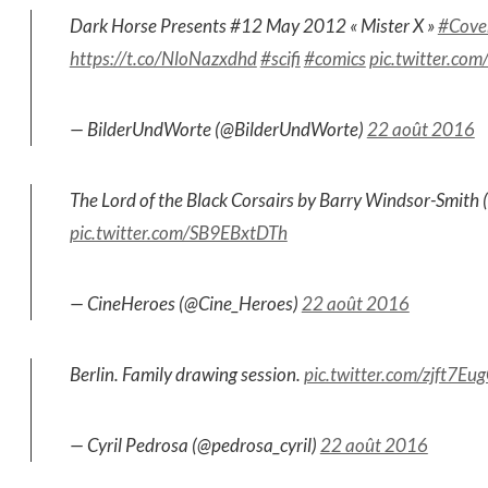
Dark Horse Presents #12 May 2012 « Mister X »
#Cove
https://t.co/NloNazxdhd
#scifi
#comics
pic.twitter.c
— BilderUndWorte (@BilderUndWorte)
22 août 2016
The Lord of the Black Corsairs by Barry Windsor-Smith
pic.twitter.com/SB9EBxtDTh
— CineHeroes (@Cine_Heroes)
22 août 2016
Berlin. Family drawing session.
pic.twitter.com/zjft7Eu
— Cyril Pedrosa (@pedrosa_cyril)
22 août 2016