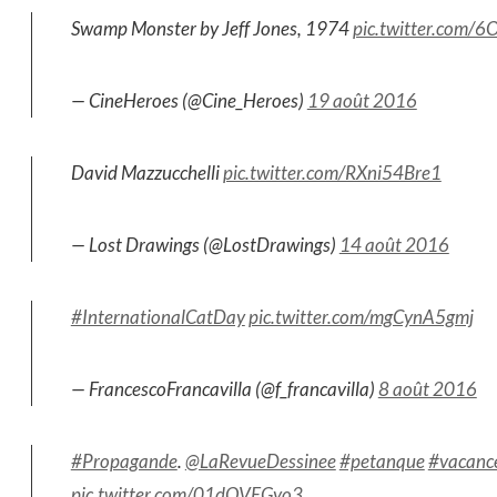
Swamp Monster by Jeff Jones, 1974
pic.twitter.com/6
— CineHeroes (@Cine_Heroes)
19 août 2016
David Mazzucchelli
pic.twitter.com/RXni54Bre1
— Lost Drawings (@LostDrawings)
14 août 2016
#InternationalCatDay
pic.twitter.com/mgCynA5gmj
— FrancescoFrancavilla (@f_francavilla)
8 août 2016
#Propagande
.
@LaRevueDessinee
#petanque
#vacanc
pic.twitter.com/01dOVEGyo3