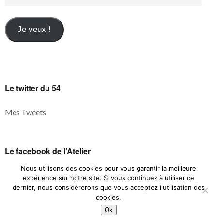
Je veux !
Le twitter du 54
Mes Tweets
Le facebook de l’Atelier
Nous utilisons des cookies pour vous garantir la meilleure
expérience sur notre site. Si vous continuez à utiliser ce
dernier, nous considérerons que vous acceptez l'utilisation des
cookies.
© 2026
L'atelier de l'association BD54 de Paris
|
Mentions légales
Ok