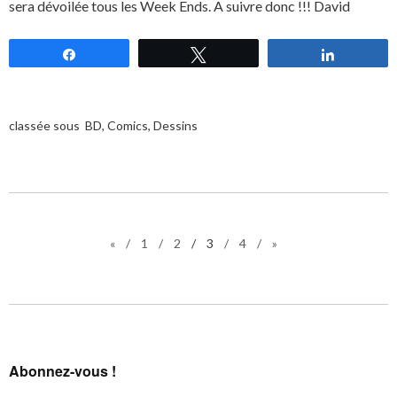
sera dévoilée tous les Week Ends. A suivre donc !!! David
Partagez
Tweetez
Partagez
classée sous
BD
,
Comics
,
Dessins
«
1
2
3
4
»
Abonnez-vous !