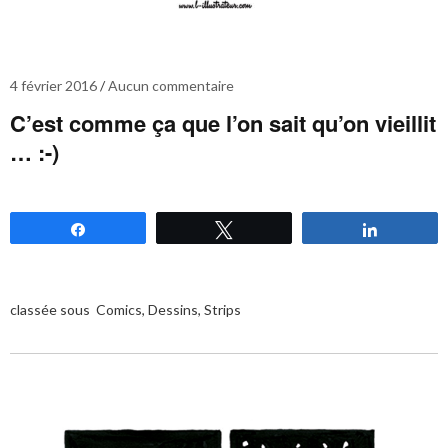
4 février 2016
Aucun commentaire
C’est comme ça que l’on sait qu’on vieillit
… :-)
Partagez
Tweetez
Partagez
classée sous
Comics
,
Dessins
,
Strips