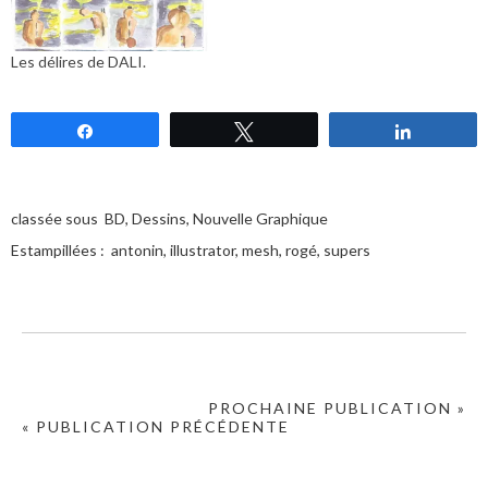
Les délires de DALI.
Partagez
Tweetez
Partagez
classée sous
BD
,
Dessins
,
Nouvelle Graphique
Estampillées :
antonin
,
illustrator
,
mesh
,
rogé
,
supers
PROCHAINE PUBLICATION »
« PUBLICATION PRÉCÉDENTE