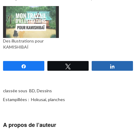
Des illustrations pour
KAMISHIBAÏ
Partagez
Tweetez
Partagez
classée sous
BD
,
Dessins
Estampillées :
Hokusai
,
planches
A propos de l’auteur