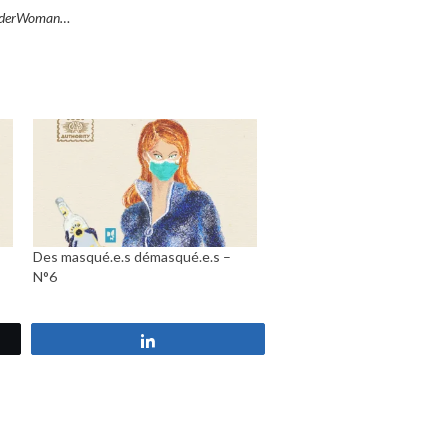
onderWoman…
Des masqué.e.s démasqué.e.s –
N°6
Partagez