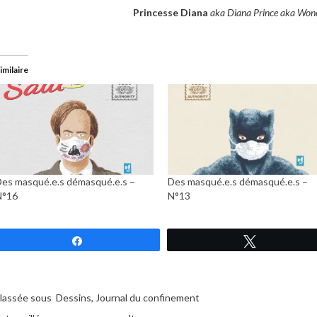
Princesse Diana
aka Diana Prince aka W
imilaire
es masqué.e.s démasqué.e.s –
Des masqué.e.s démasqué.e.s –
N°16
N°13
Partagez
Tweetez
lassée sous
Dessins
,
Journal du confinement