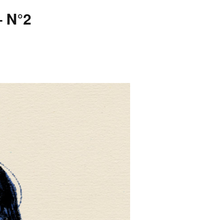
– N°2