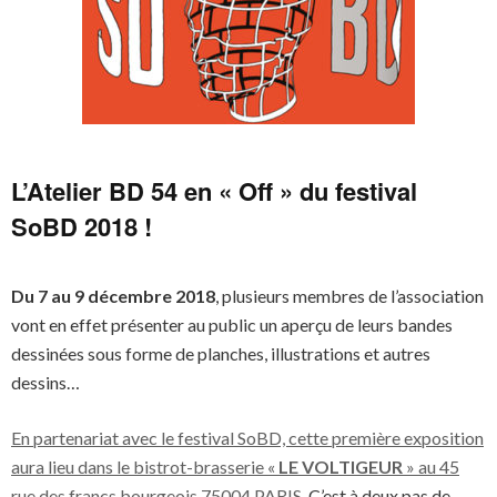
L’Atelier BD 54 en « Off » du festival
SoBD 2018 !
Du 7 au 9 décembre 2018
, plusieurs membres de l’association
vont en effet présenter au public un aperçu de leurs bandes
dessinées sous forme de planches, illustrations et autres
dessins…
En partenariat avec le festival SoBD, cette première exposition
aura lieu dans le bistrot-brasserie «
LE VOLTIGEUR
» au 45
rue des francs bourgeois 75004 PARIS
. C’est à deux pas de